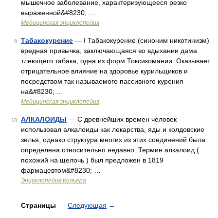
мышечное заболевание, характеризующееся резко
выраженной&#8230; …
Медицинская энциклопедия
Табакокурение
— I Табакокурение (синоним никотинизм)
9
вредная привычка, заключающаяся во вдыхании дама
тлеющего табака, одна из форм Токсикомании. Оказывает
отрицательное влияние на здоровье курильщиков и
посредством так называемого пассивного курения
на&#8230; …
Медицинская энциклопедия
АЛКАЛОИДЫ
— C древнейших времен человек
10
использовал алкалоиды как лекарства, яды и колдовские
зелья, однако структура многих из этих соединений была
определена относительно недавно. Термин алкалоид (
похожий на щелочь ) был предложен в 1819
фармацевтом&#8230; …
Энциклопедия Кольера
Страницы
Следующая
→