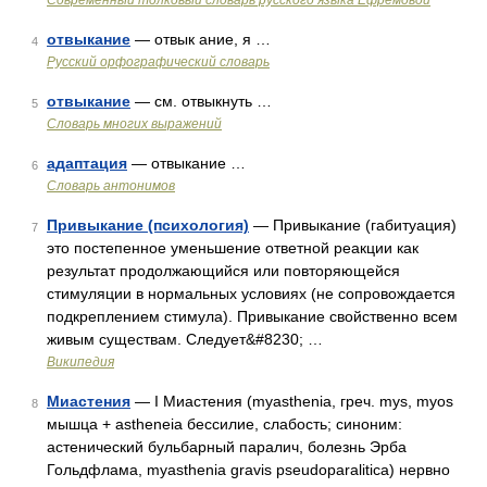
Современный толковый словарь русского языка Ефремовой
отвыкание
— отвык ание, я …
4
Русский орфографический словарь
отвыкание
— см. отвыкнуть …
5
Словарь многих выражений
адаптация
— отвыкание …
6
Словарь антонимов
Привыкание (психология)
— Привыкание (габитуация)
7
это постепенное уменьшение ответной реакции как
результат продолжающийся или повторяющейся
стимуляции в нормальных условиях (не сопровождается
подкреплением стимула). Привыкание свойственно всем
живым существам. Следует&#8230; …
Википедия
Миастения
— I Миастения (myasthenia, греч. mys, myos
8
мышца + astheneia бессилие, слабость; синоним:
астенический бульбарный паралич, болезнь Эрба
Гольдфлама, myasthenia gravis pseudoparalitica) нервно