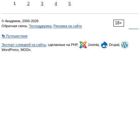
1
2
3
4
5
© Академик, 2000-2026
18+
Обратная связь:
Техподдержка
,
Реклама на сайте
👣 Путешествия
Экспорт словарей на сайты
, сделанные на PHP,
Joomla,
Drupal,
WordPress, MODx.